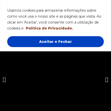
Funcionamento: segunda a sexta-feira das 8h às 18h e sábado das
8h às 12h.
Usamos cookies para armazenar informações sobre
como você usa o nosso site e as páginas que visita. Ao
clicar em 'Aceitar', você consente com a utilização de
cookies e
Política de Privacidade.
Aceitar e Fechar