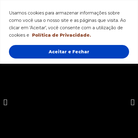
Funcionamento: segunda a sexta-feira das 8h às 18h e sábado das 8h às
12h.
Usamos cookies para armazenar informações sobre
como você usa o nosso site e as páginas que visita. Ao
clicar em 'Aceitar', você consente com a utilização de
cookies e
Política de Privacidade.
Aceitar e Fechar