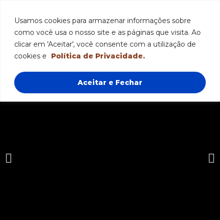
Funcionamento: segunda a sexta-feira das 8h às 18h e sábado das
8h às 12h.
Usamos cookies para armazenar informações sobre
como você usa o nosso site e as páginas que visita. Ao
clicar em 'Aceitar', você consente com a utilização de
cookies e
Política de Privacidade.
Aceitar e Fechar