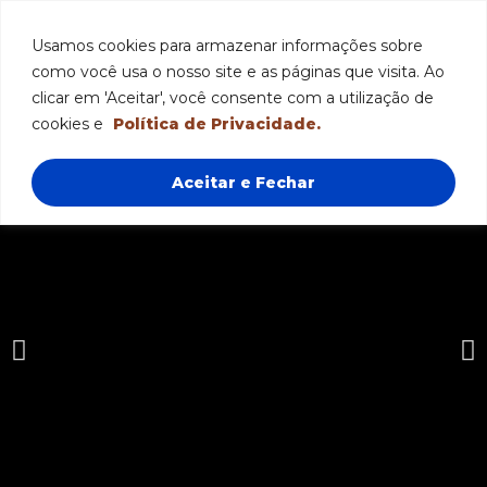
Funcionamento: segunda a sexta-feira das 8h às 18h e sábado das
8h às 12h.
Usamos cookies para armazenar informações sobre
como você usa o nosso site e as páginas que visita. Ao
clicar em 'Aceitar', você consente com a utilização de
cookies e
Política de Privacidade.
Aceitar e Fechar